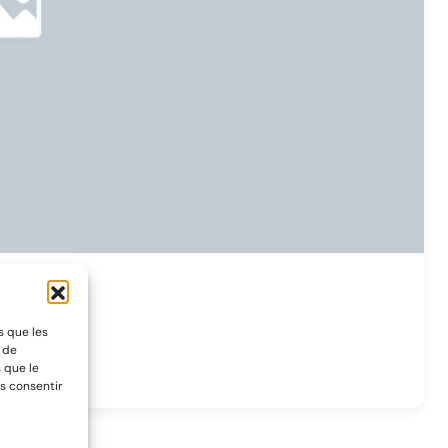
s que les
t de
 que le
s consentir