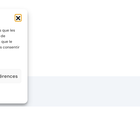
s que les
t de
 que le
s consentir
férences