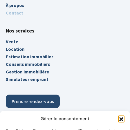
À propos
Contact
Nos services
Vente
Location
Estimation immobilier
Conseils immobiliers
Gestion immobilière
Simulateur emprunt
Prendre rendez-vous
Demander votre estimation détaillée et gratuite pour
Gérer le consentement
découvrir enfin le vrai potentiel de votre bien