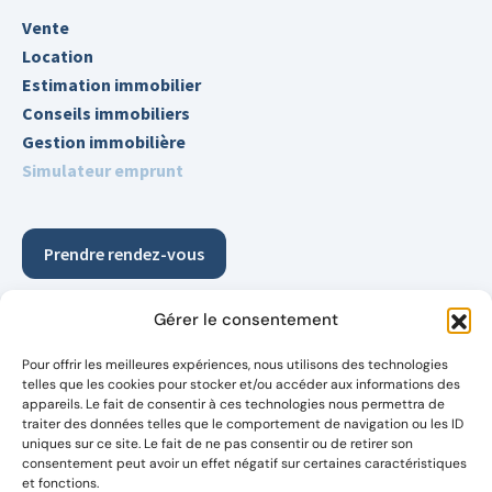
Vente
Location
Estimation immobilier
Conseils immobiliers
Gestion immobilière
Simulateur emprunt
Prendre rendez-vous
Demander votre estimation détaillée et gratuite pour
Gérer le consentement
découvrir enfin le vrai potentiel de votre bien
Pour offrir les meilleures expériences, nous utilisons des technologies
Suivez-nous également sur les réseaux
telles que les cookies pour stocker et/ou accéder aux informations des
appareils. Le fait de consentir à ces technologies nous permettra de
traiter des données telles que le comportement de navigation ou les ID
uniques sur ce site. Le fait de ne pas consentir ou de retirer son
consentement peut avoir un effet négatif sur certaines caractéristiques
et fonctions.