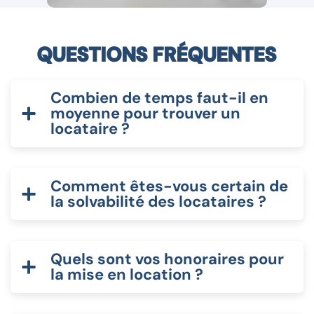
Q
U
E
S
T
I
O
N
S
F
R
É
Q
U
E
N
T
E
S
:
Combien de temps faut-il en
moyenne pour trouver un
locataire ?
Comment êtes-vous certain de
la solvabilité des locataires ?
Quels sont vos honoraires pour
la mise en location ?