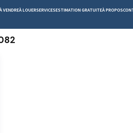
À VENDRE
À LOUER
SERVICES
ESTIMATION GRATUITE
À PROPOS
CON
1082