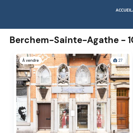
ACCUEIL
Berchem-Sainte-Agathe - 
À vendre
27