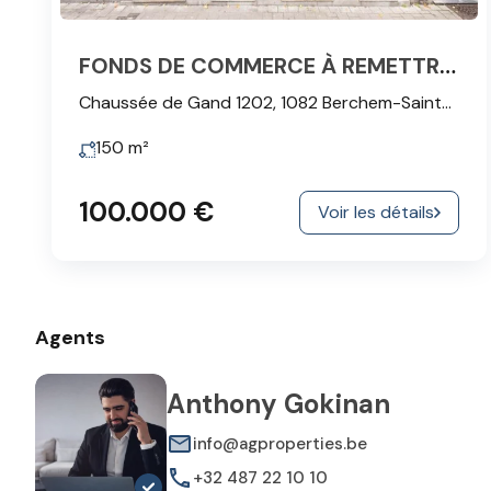
FONDS DE COMMERCE À REMETTRE : RESTAURANT + JARDIN + CAVES
Chaussée de Gand 1202, 1082 Berchem-Sainte-Agathe
150
m²
100.000 €
Voir les détails
Agents
Anthony Gokinan
info@agproperties.be
+32 487 22 10 10