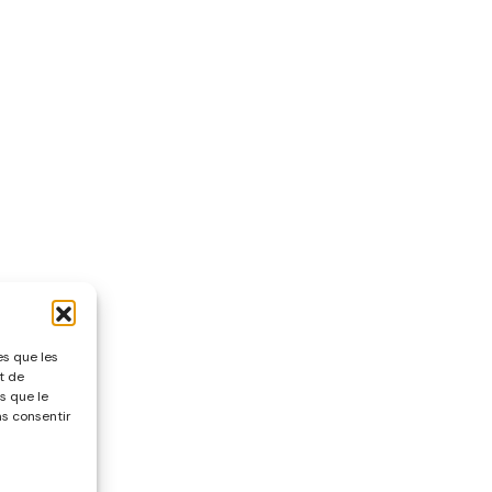
es que les
t de
s que le
as consentir