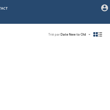
TACT
Trié par:
Date New to Old