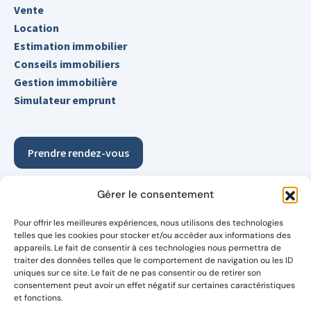
Vente
Location
Estimation immobilier
Conseils immobiliers
Gestion immobilière
Simulateur emprunt
Prendre rendez-vous
Demander votre estimation détaillée et gratuite pour
Gérer le consentement
découvrir enfin le vrai potentiel de votre bien
Pour offrir les meilleures expériences, nous utilisons des technologies
Suivez-nous également sur les réseaux
telles que les cookies pour stocker et/ou accéder aux informations des
appareils. Le fait de consentir à ces technologies nous permettra de
traiter des données telles que le comportement de navigation ou les ID
uniques sur ce site. Le fait de ne pas consentir ou de retirer son
consentement peut avoir un effet négatif sur certaines caractéristiques
et fonctions.