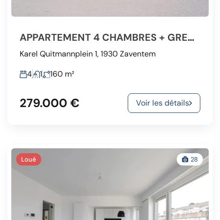
APPARTEMENT 4 CHAMBRES + GRENIER 75M2 + BALCON + 2 CAVES
Karel Quitmannplein 1, 1930 Zaventem
4
1
160
m²
279.000 €
Voir les détails
Loué
28