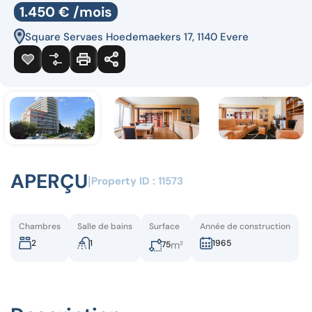
1.450 € /mois
Square Servaes Hoedemaekers 17, 1140 Evere
APERÇU
|
Property ID :
11573
Chambres
Salle de bains
Surface
Année de construction
2
1
1965
m²
75