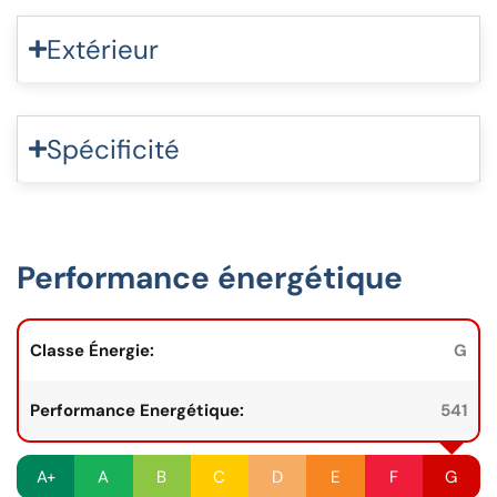
Extérieur
Spécificité
Performance énergétique
Classe Énergie:
G
Performance Energétique:
541
A+
A
B
C
D
E
F
G