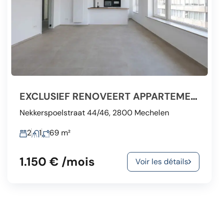
EXCLUSIEF RENOVEERT APPARTEMENT 69M² MET 2 SLP. + TERRAS
Nekkerspoelstraat 44/46, 2800 Mechelen
2
1
69
m²
1.150 € /mois
Voir les détails