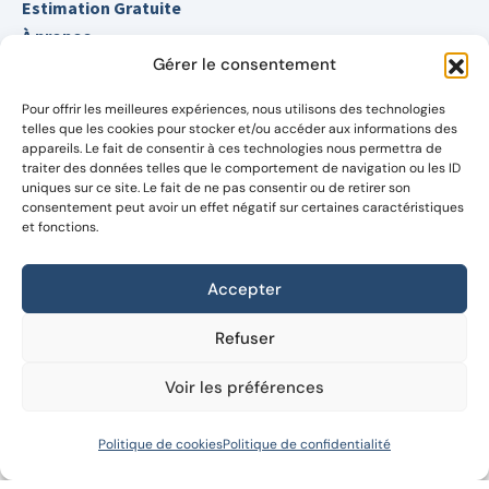
Estimation Gratuite
À propos
Contact
Gérer le consentement
Pour offrir les meilleures expériences, nous utilisons des technologies
Nos services
telles que les cookies pour stocker et/ou accéder aux informations des
appareils. Le fait de consentir à ces technologies nous permettra de
traiter des données telles que le comportement de navigation ou les ID
Vente
uniques sur ce site. Le fait de ne pas consentir ou de retirer son
Location
consentement peut avoir un effet négatif sur certaines caractéristiques
et fonctions.
Estimation immobilier
Conseils immobiliers
Gestion immobilière
Accepter
Simulateur emprunt
Refuser
Voir les préférences
Prendre rendez-vous
Anthony Gokinan
Politique de cookies
Politique de confidentialité
Demander votre estimation détaillée et gratuite pour
découvrir enfin le vrai potentiel de votre bien