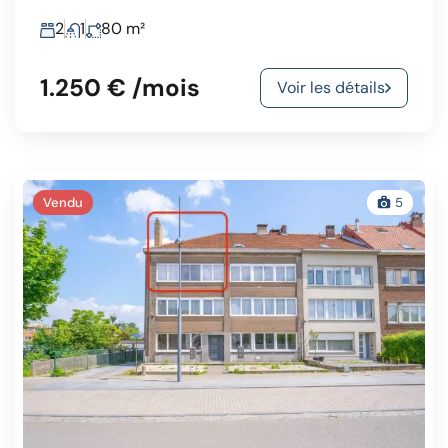
2
1
80
m²
1.250 € /mois
Voir les détails
Vendu
5