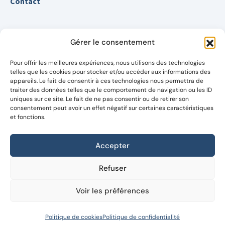
Contact
Nos services
Gérer le consentement
Vente
Location
Pour offrir les meilleures expériences, nous utilisons des technologies
telles que les cookies pour stocker et/ou accéder aux informations des
Estimation immobilier
appareils. Le fait de consentir à ces technologies nous permettra de
Conseils immobiliers
traiter des données telles que le comportement de navigation ou les ID
uniques sur ce site. Le fait de ne pas consentir ou de retirer son
Gestion immobilière
consentement peut avoir un effet négatif sur certaines caractéristiques
Simulateur emprunt
et fonctions.
Accepter
Prendre rendez-vous
Refuser
Demander votre estimation détaillée et gratuite pour
Voir les préférences
découvrir enfin le vrai potentiel de votre bien
Suivez-nous également sur les réseaux
Anthony Gokinan
Politique de cookies
Politique de confidentialité