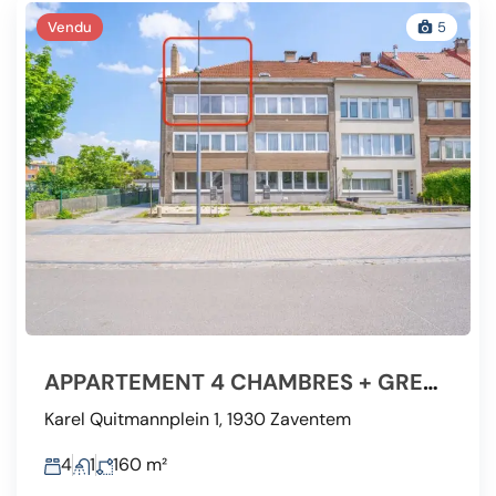
Vendu
5
APPARTEMENT 4 CHAMBRES + GRENIER 75M2 + BALCON + 2 CAVES
Karel Quitmannplein 1, 1930 Zaventem
4
1
160
m²