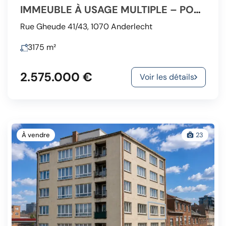
IMMEUBLE À USAGE MULTIPLE – POSS. 50 CH. + SALLE 650M²
Rue Gheude 41/43, 1070 Anderlecht
3175
m²
2.575.000 €
Voir les détails
À vendre
23