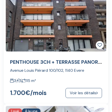
PENTHOUSE 3CH + TERRASSE PANORAMIQUE 60M² +GARAGE 3 VOITURES
Avenue Louis Piérard 100/102, 1140 Evere
3
1
115
m²
1.700€
/mois
Voir les détails
Loué
À la une