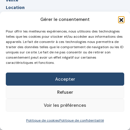
Location
Estimation immobilier
Gérer le consentement
Conseils immobiliers
Gestion immobilière
Pour offrir les meilleures expériences, nous utilisons des technologies
telles que les cookies pour stocker et/ou accéder aux informations des
Simulateur emprunt
appareils. Le fait de consentir à ces technologies nous permettra de
traiter des données telles que le comportement de navigation ou les ID
uniques sur ce site. Le fait de ne pas consentir ou de retirer son
consentement peut avoir un effet négatif sur certaines
Prendre rendez-vous
caractéristiques et fonctions.
Demander votre estimation détaillée et gratuite pour
Accepter
découvrir enfin le vrai potentiel de votre bien
Refuser
Suivez-nous également sur les réseaux
Voir les préférences
Politique de cookies
Politique de confidentialité