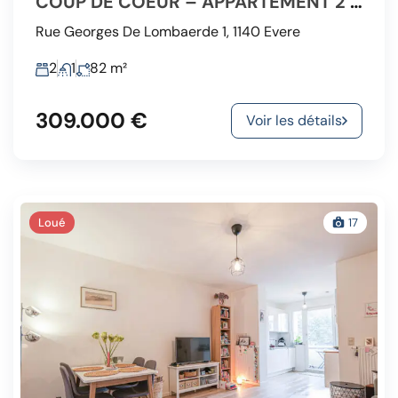
COUP DE COEUR – APPARTEMENT 2 CHAMBRES ENTIÈREMENT RÉNOVÉ
Rue Georges De Lombaerde 1, 1140 Evere
2
1
82
m²
309.000 €
Voir les détails
Loué
17