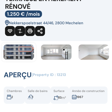
RÉNOVÉ
1.250 € /mois
Nekkerspoelstraat 44/46, 2800 Mechelen
APERÇU
|
Property ID :
13213
Chambres
Salle de bains
Surface
Année de construction
2
1
1967
m²
83