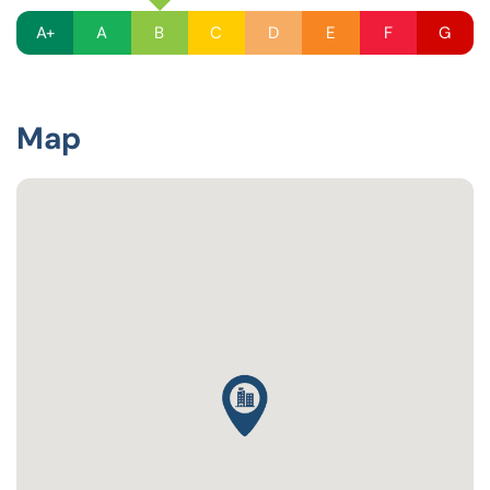
A+
A
B
C
D
E
F
G
Map