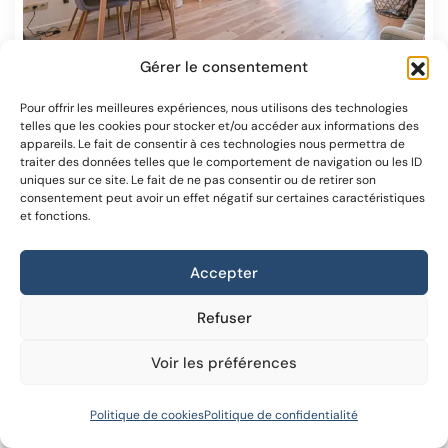
Gérer le consentement
Pour offrir les meilleures expériences, nous utilisons des technologies
SUPERBE APPARTEMENT 2 CHAMBRES ENTIÈRMENT RÉNOVÉ
telles que les cookies pour stocker et/ou accéder aux informations des
appareils. Le fait de consentir à ces technologies nous permettra de
Rue de la Tulipe 15, 1050 Ixelles
traiter des données telles que le comportement de navigation ou les ID
uniques sur ce site. Le fait de ne pas consentir ou de retirer son
2
1
60
m²
consentement peut avoir un effet négatif sur certaines caractéristiques
et fonctions.
1.250 € /mois
Voir les détails
Accepter
Refuser
Voir les préférences
Vendu
5
Anthony Gokinan
Politique de cookies
Politique de confidentialité