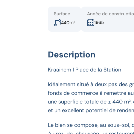
Surface
Année de constructi
m²
1965
440
Description
Kraainem I Place de la Station
Idéalement situé à deux pas des g
fonds de commerce à remettre au
une superficie totale de ± 440 m², o
et un excellent potentiel de rende
Le bien se compose, au sous-sol, 
Au rez-de-chaussée, un restaurant