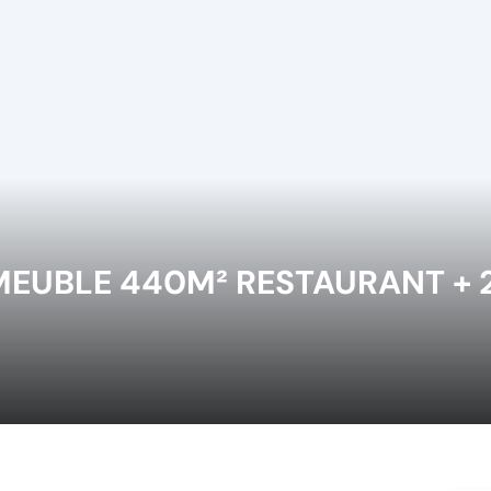
EUBLE 440M² RESTAURANT + 