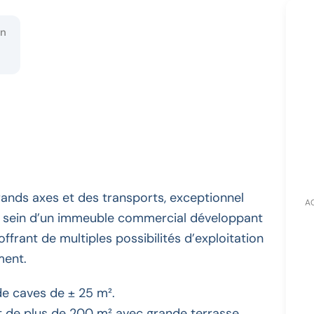
on
rands axes et des transports, exceptionnel
AG
 sein d’un immeuble commercial développant
ffrant de multiples possibilités d’exploitation
ment.
de caves de ± 25 m².
 de plus de 200 m² avec grande terrasse,