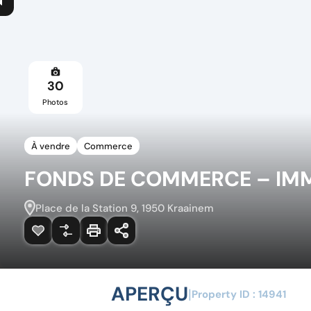
30
Photos
À vendre
Commerce
FONDS DE COMMERCE – IMM
Place de la Station 9, 1950 Kraainem
APERÇU
|
Property ID :
14941